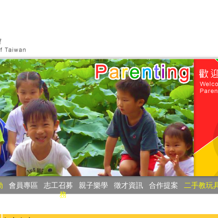
動
‧
會員專區
‧
志工召募
‧
親子樂學
‧
徵才資訊
‧
合作提案
‧
二手教玩
務