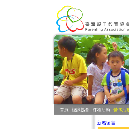
:::
首頁
‧
認識協會
‧
課程活動
‧
營隊活
:::
新增留言