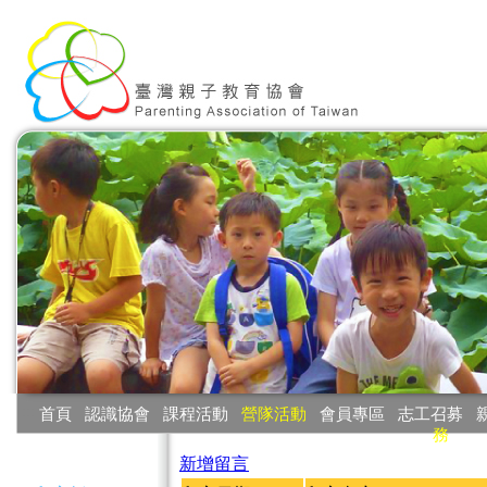
:::
首頁
‧
認識協會
‧
課程活動
‧
營隊活動
‧
會員專區
‧
志工召募
‧
務
:::
新增留言