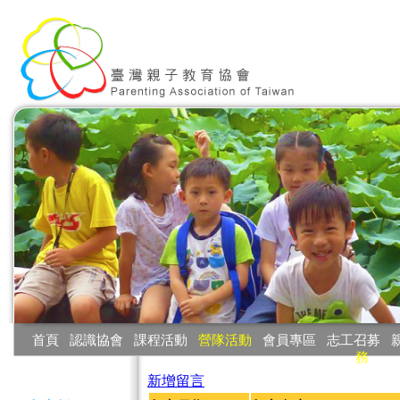
:::
首頁
‧
認識協會
‧
課程活動
‧
營隊活動
‧
會員專區
‧
志工召募
‧
務
:::
新增留言