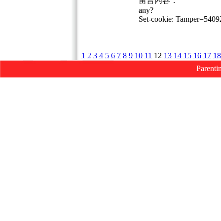
留言內容：
any?
Set-cookie: Tamper=540
1
2
3
4
5
6
7
8
9
10
11
12
13
14
15
16
17
18
Parenti