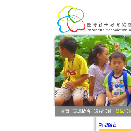
:::
首頁
‧
認識協會
‧
課程活動
‧
營隊活
:::
新增留言