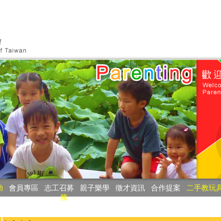
動
‧
會員專區
‧
志工召募
‧
親子樂學
‧
徵才資訊
‧
合作提案
‧
二手教玩
務