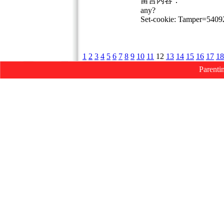
留言內容：
any?
Set-cookie: Tamper=540
1
2
3
4
5
6
7
8
9
10
11
12
13
14
15
16
17
18
Parenti