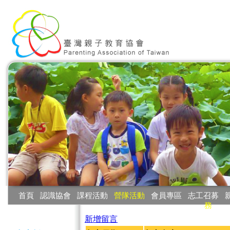
:::
首頁
‧
認識協會
‧
課程活動
‧
營隊活動
‧
會員專區
‧
志工召募
‧
務
:::
新增留言