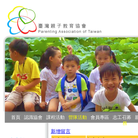
:::
首頁
‧
認識協會
‧
課程活動
‧
營隊活動
‧
會員專區
‧
志工召募
‧
務
:::
新增留言