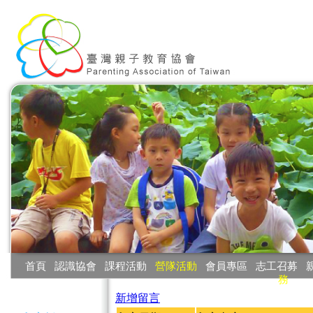
:::
首頁
‧
認識協會
‧
課程活動
‧
營隊活動
‧
會員專區
‧
志工召募
‧
務
:::
新增留言