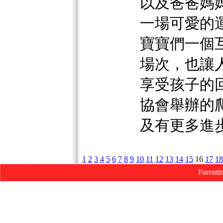
以及爸爸媽
一場可愛的
寶寶們一個
場次，也讓
享受孩子的
協會舉辦的
及有更多進
1
2
3
4
5
6
7
8
9
10
11
12
13
14
15
16
17
18
Parenti