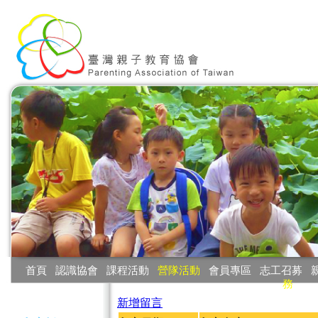
:::
首頁
‧
認識協會
‧
課程活動
‧
營隊活動
‧
會員專區
‧
志工召募
‧
務
:::
新增留言