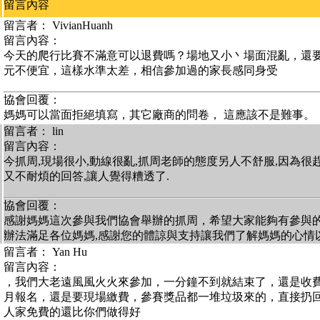
留言內容
留言者： VivianHuanh
留言內容：
今天的爬行比賽不滿意可以退費嗎？場地又小丶場面混亂，還要
元不便宜，這樣水準太差，相信參加過的家長感同身受
協會回覆：
媽媽可以當面拒絕填寫，其它廠商的問卷， 這應該不是難事。
留言者： lin
留言內容：
今抓周,現場很小,動線很亂,抓周老師的態度另人不舒服,因為很
又不耐煩的回答,讓人覺得糟透了.
協會回覆：
感謝媽媽這次參與我們協會舉辦的抓周，希望大家能夠有參與
辦法滿足各位媽媽,感謝您的體諒與支持讓我們了解媽媽的心情
留言者： Yan Hu
留言內容：
，我們大老遠風風火火來參加，一分鐘不到就結束了，還是收
月報名，還是要現場繳費，參賽獎品都一堆垃圾來的，直接扔
人家免費的還比你們做得好