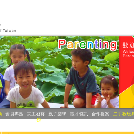
動
‧
會員專區
‧
志工召募
‧
親子樂學
‧
徵才資訊
‧
合作提案
‧
二手教玩
務