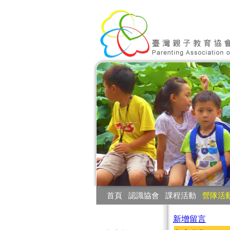
:::
首頁
‧
認識協會
‧
課程活動
‧
營隊活
:::
新增留言