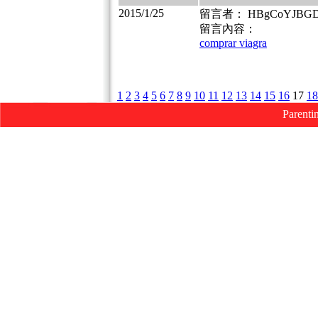
2015/1/25
留言者： HBgCoYJBG
留言內容：
comprar viagra
1
2
3
4
5
6
7
8
9
10
11
12
13
14
15
16
17
18
Parenti