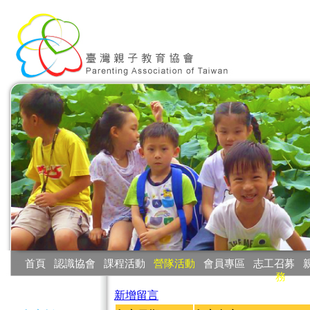
:::
首頁
‧
認識協會
‧
課程活動
‧
營隊活動
‧
會員專區
‧
志工召募
‧
務
:::
新增留言