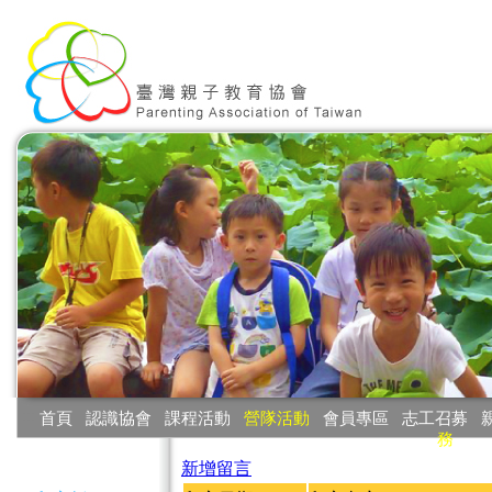
:::
首頁
‧
認識協會
‧
課程活動
‧
營隊活動
‧
會員專區
‧
志工召募
‧
務
:::
新增留言