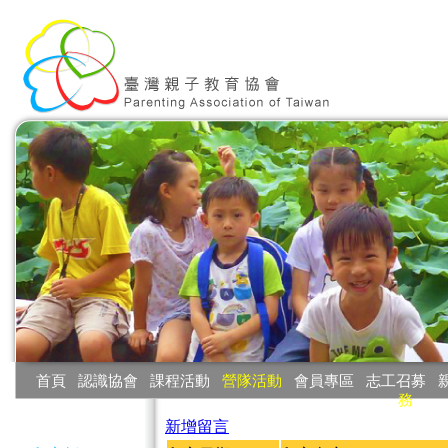
:::
首頁
‧
認識協會
‧
課程活動
‧
營隊活動
‧
會員專區
‧
志工召募
‧
務
:::
新增留言