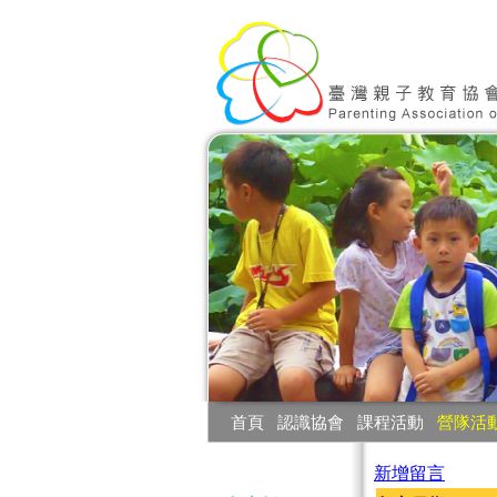
:::
首頁
‧
認識協會
‧
課程活動
‧
營隊活
:::
新增留言