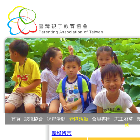
:::
首頁
‧
認識協會
‧
課程活動
‧
營隊活動
‧
會員專區
‧
志工召募
‧
務
:::
新增留言