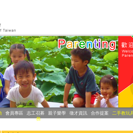
動
‧
會員專區
‧
志工召募
‧
親子樂學
‧
徵才資訊
‧
合作提案
‧
二手教玩
務