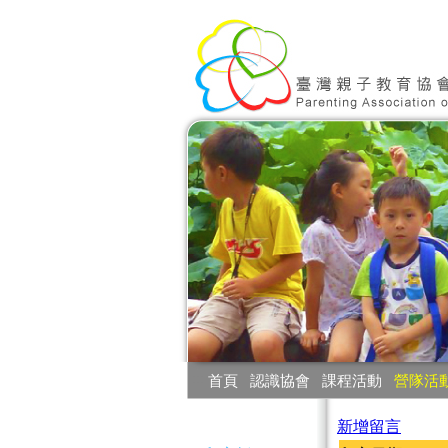
:::
首頁
‧
認識協會
‧
課程活動
‧
營隊活
:::
新增留言