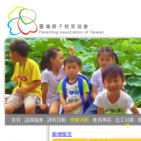
:::
首頁
‧
認識協會
‧
課程活動
‧
營隊活動
‧
會員專區
‧
志工召募
‧
務
:::
新增留言