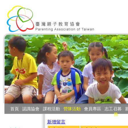
:::
首頁
‧
認識協會
‧
課程活動
‧
營隊活動
‧
會員專區
‧
志工召募
‧
務
:::
新增留言