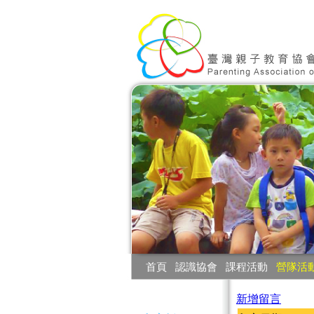
:::
首頁
‧
認識協會
‧
課程活動
‧
營隊活
:::
新增留言