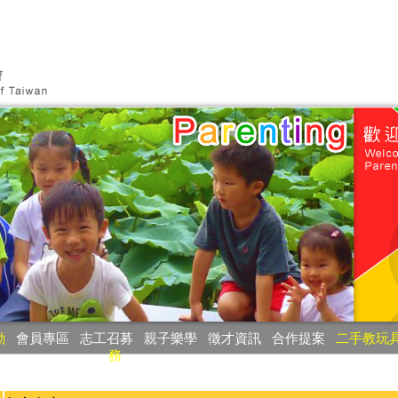
動
‧
會員專區
‧
志工召募
‧
親子樂學
‧
徵才資訊
‧
合作提案
‧
二手教玩
務