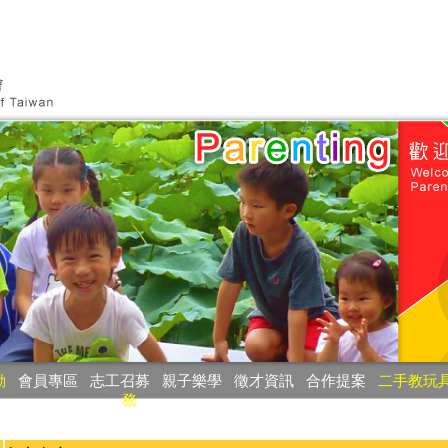
動
‧
會員專區
‧
志工召募
‧
親子樂學
‧
徵才資訊
‧
合作提案
‧
二手教玩
務