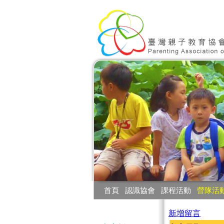
:::
首頁
‧
認識協會
‧
課程活動
‧
營隊活
:::
新增留言