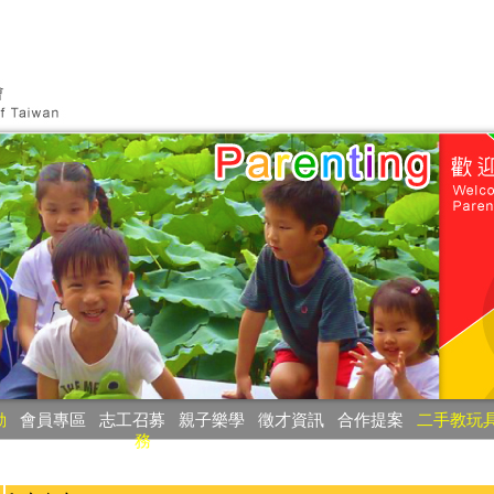
動
‧
會員專區
‧
志工召募
‧
親子樂學
‧
徵才資訊
‧
合作提案
‧
二手教玩
務