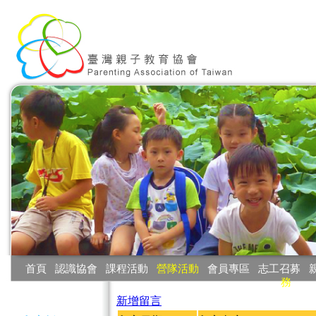
:::
首頁
‧
認識協會
‧
課程活動
‧
營隊活動
‧
會員專區
‧
志工召募
‧
務
:::
新增留言