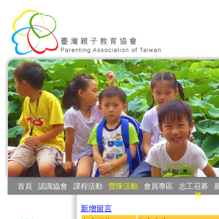
:::
首頁
‧
認識協會
‧
課程活動
‧
營隊活動
‧
會員專區
‧
志工召募
‧
務
:::
新增留言