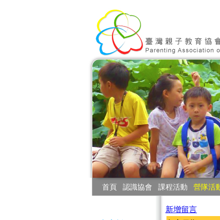
:::
首頁
‧
認識協會
‧
課程活動
‧
營隊活
:::
新增留言