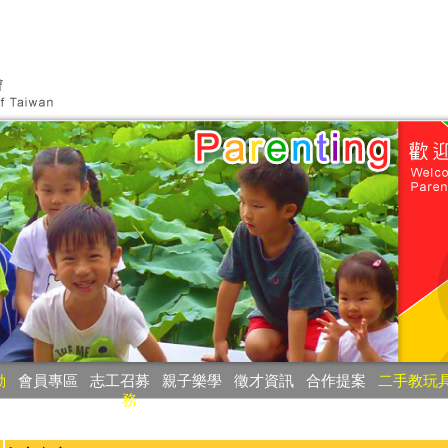
動
‧
會員專區
‧
志工召募
‧
親子樂學
‧
徵才資訊
‧
合作提案
‧
二手教玩
務