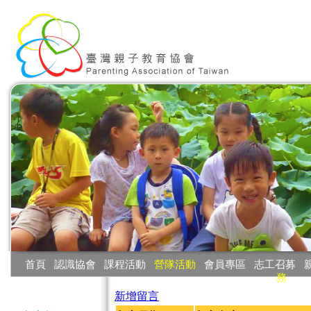
:::
首頁
‧
認識協會
‧
課程活動
‧
營隊活動
‧
會員專區
‧
志工召募
‧
務
:::
新增留言