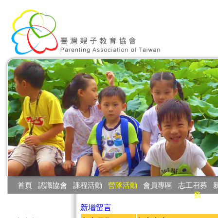
:::
首頁
‧
認識協會
‧
課程活動
‧
營隊活動
‧
會員專區
‧
志工召募
‧
務
:::
新增留言