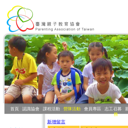
:::
首頁
‧
認識協會
‧
課程活動
‧
營隊活動
‧
會員專區
‧
志工召募
‧
務
:::
新增留言