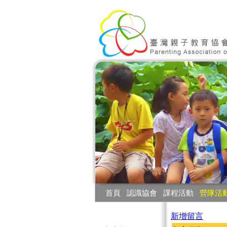
:::
首頁
‧
認識協會
‧
課程活動
‧
營隊活
:::
新增留言