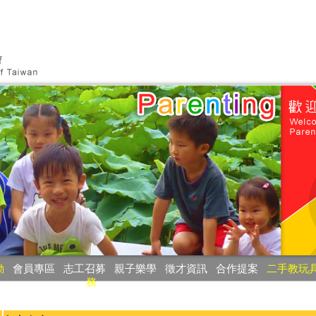
動
‧
會員專區
‧
志工召募
‧
親子樂學
‧
徵才資訊
‧
合作提案
‧
二手教玩
務