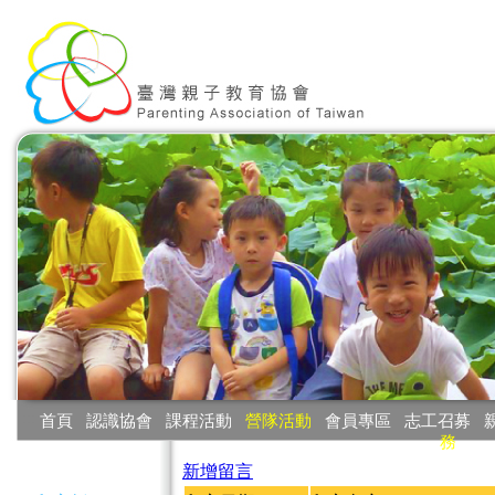
:::
首頁
‧
認識協會
‧
課程活動
‧
營隊活動
‧
會員專區
‧
志工召募
‧
務
:::
新增留言