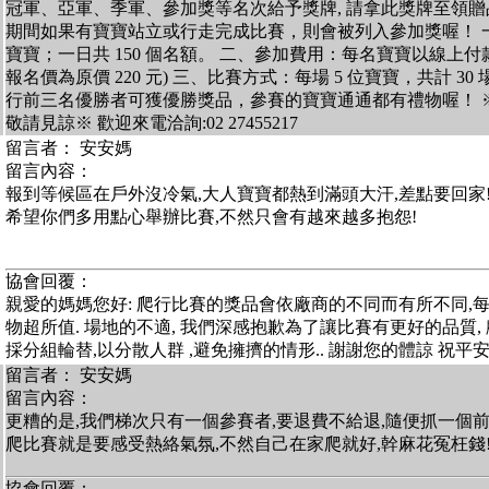
冠軍、亞軍、季軍、參加獎等名次給予獎牌, 請拿此獎牌至領贈品 
期間如果有寶寶站立或行走完成比賽，則會被列入參加獎喔！ 一、
寶寶；一日共 150 個名額。 二、參加費用：每名寶寶以線上付款享
報名價為原價 220 元) 三、比賽方式：每場 5 位寶寶，共計 3
行前三名優勝者可獲優勝獎品，參賽的寶寶通通都有禮物喔！ 
敬請見諒※ 歡迎來電洽詢:02 27455217
留言者： 安安媽
留言內容：
報到等候區在戶外沒冷氣,大人寶寶都熱到滿頭大汗,差點要回家
希望你們多用點心舉辦比賽,不然只會有越來越多抱怨!
協會回覆：
親愛的媽媽您好: 爬行比賽的獎品會依廠商的不同而有所不同,
物超所值. 場地的不適, 我們深感抱歉為了讓比賽有更好的品質,
採分組輪替,以分散人群 ,避免擁擠的情形.. 謝謝您的體諒 祝平
留言者： 安安媽
留言內容：
更糟的是,我們梯次只有一個參賽者,要退費不給退,隨便抓一個
爬比賽就是要感受熱絡氣氛,不然自己在家爬就好,幹麻花冤枉錢
協會回覆：