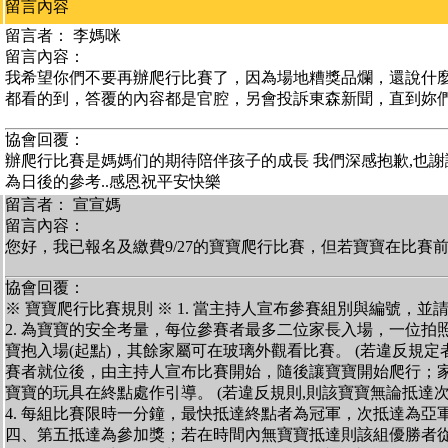
留言內容
留言者： 李媽咪
留言內容：
我希望你們不要再辦爬行比賽了，因為場地糟獎品爛，還說什
都看的到，答覆的內容都是官腔，另會投訴東森新聞，直到妳
協會回覆：
辦爬行比賽是媽媽们的期待陪伴孩子的成長 我們深感抱歉,也謝
為日後的參考..感恩祝平安快樂
留言者： 宣宣媽
留言內容：
您好，我已報名及繳費9/27的寶寶爬行比賽，但若寶寶在比賽
協會回覆：
※ 寶寶爬行比賽規則 ※ 1. 當主持人宣布參賽組別與編號，
2. 為寶寶的安全考量，每位參賽者最多二位家長入場，一位拍照
寶抱入場(起點)，其餘家屬可在玻璃外觀看比賽。 (若違反規定者,
賽者就位後，由主持人宣布比賽開始，隨後讓寶寶開始爬行；家
寶寶的玩具在終點處作引導。 (若違反規則,則該寶寶無論抵達次
4. 每組比賽限時一分鐘，最快抵達終點者為冠軍，次抵達為亞
四、第五抵達為參加獎；若在時間內無寶寶抵達則該組優勝者從缺