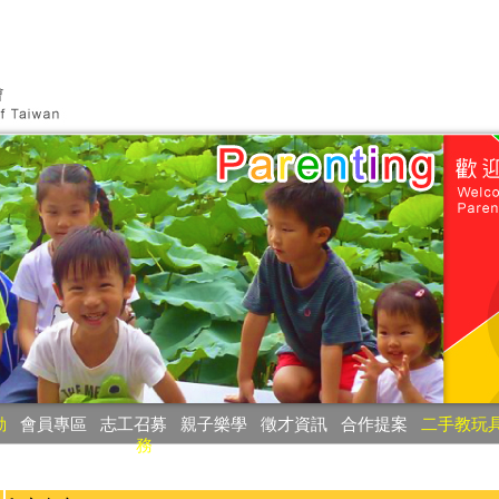
動
‧
會員專區
‧
志工召募
‧
親子樂學
‧
徵才資訊
‧
合作提案
‧
二手教玩
務