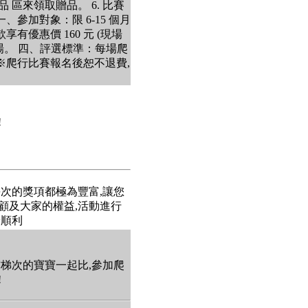
區來領取贈品。 6. 比賽
參加對象：限 6-15 個月
有優惠價 160 元 (現場
0 場。 四、評選標準：每場爬
※爬行比賽報名後恕不退費,
!
每次的獎項都極為豐富,讓您
 顧及大家的權益,活動進行
安順利
前梯次的寶寶一起比,參加爬
!