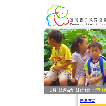
:::
首頁
‧
認識協會
‧
課程活動
‧
營隊活
:::
新增留言