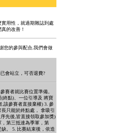
麼實用性，就過期雜誌到處
們真的改善！
謝您的參與配合,我們會做
前已會站立，可否退費?
並請參賽者就比賽位置準備。
(終點)、一位引導及 將寶
該參賽者直接棄權) 3. 參
長只能於終點處， 拿吸引
序先後,皆直接領取參加獎)
軍，第三抵達為季軍，第
。 5. 比賽結束後，依造