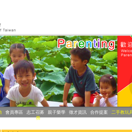
動
‧
會員專區
‧
志工召募
‧
親子樂學
‧
徵才資訊
‧
合作提案
‧
二手教玩
務