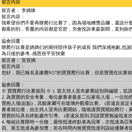
留言內容
留言者： 李媽咪
留言內容：
我希望你們不要再辦爬行比賽了，因為場地糟獎品爛，還說什
都看的到，答覆的內容都是官腔，另會投訴東森新聞，直到妳
協會回覆：
辦爬行比賽是媽媽们的期待陪伴孩子的成長 我們深感抱歉,也謝
為日後的參考..感恩祝平安快樂
留言者： 宣宣媽
留言內容：
您好，我已報名及繳費9/27的寶寶爬行比賽，但若寶寶在比賽
協會回覆：
※ 寶寶爬行比賽規則 ※ 1. 當主持人宣布參賽組別與編號，
2. 為寶寶的安全考量，每位參賽者最多二位家長入場，一位拍照
寶抱入場(起點)，其餘家屬可在玻璃外觀看比賽。 (若違反規定者,
賽者就位後，由主持人宣布比賽開始，隨後讓寶寶開始爬行；家
寶寶的玩具在終點處作引導。 (若違反規則,則該寶寶無論抵達次
4. 每組比賽限時一分鐘，最快抵達終點者為冠軍，次抵達為亞
四、第五抵達為參加獎；若在時間內無寶寶抵達則該組優勝者從缺