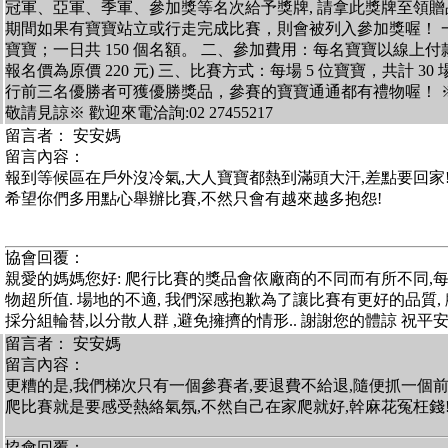
冠軍、亞軍、季軍、參加獎等名次給予獎牌, 請拿此獎牌至領贈品 
期間如果有寶寶站立或行走完成比賽，則會被列入參加獎喔！ 一、
寶寶；一日共 150 個名額。 二、參加費用：每名寶寶以線上付款享
報名價為原價 220 元) 三、比賽方式：每場 5 位寶寶，共計 3
行前三名優勝者可獲優勝獎品，參賽的寶寶通通都有禮物喔！ 
敬請見諒※ 歡迎來電洽詢:02 27455217
留言者： 安安媽
留言內容：
報到等候區在戶外沒冷氣,大人寶寶都熱到滿頭大汗,差點要回家
希望你們多用點心舉辦比賽,不然只會有越來越多抱怨!
協會回覆：
親愛的媽媽您好: 爬行比賽的獎品會依廠商的不同而有所不同,
物超所值. 場地的不適, 我們深感抱歉為了讓比賽有更好的品質,
採分組輪替,以分散人群 ,避免擁擠的情形.. 謝謝您的體諒 祝平
留言者： 安安媽
留言內容：
更糟的是,我們梯次只有一個參賽者,要退費不給退,隨便抓一個
爬比賽就是要感受熱絡氣氛,不然自己在家爬就好,幹麻花冤枉錢
協會回覆：