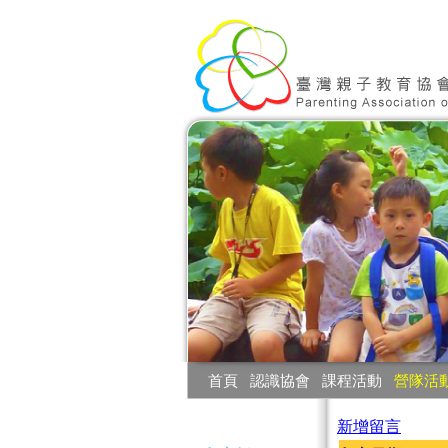
:::
首頁
‧
認識協會
‧
課程活動
‧
營隊活
:::
新增留言