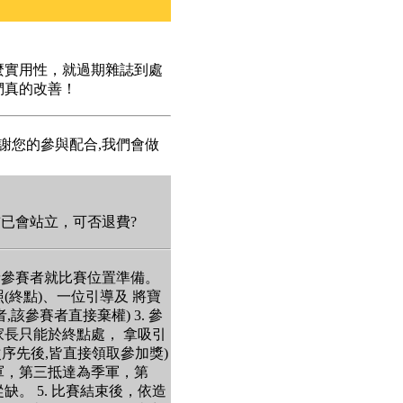
麼實用性，就過期雜誌到處
們真的改善！
謝您的參與配合,我們會做
前已會站立，可否退費?
並請參賽者就比賽位置準備。
(終點)、一位引導及 將寶
該參賽者直接棄權) 3. 參
長只能於終點處， 拿吸引
序先後,皆直接領取參加獎)
軍，第三抵達為季軍，第
。 5. 比賽結束後，依造