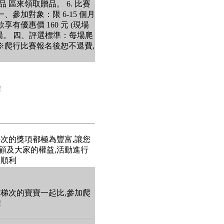
區來領取贈品。 6. 比賽
參加對象：限 6-15 個月
有優惠價 160 元 (現場
0 場。 四、評選標準：每場爬
※爬行比賽報名後恕不退費,
!
每次的獎項都極為豐富,讓您
 顧及大家的權益,活動進行
安順利
前梯次的寶寶一起比,參加爬
!