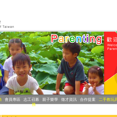
動
‧
會員專區
‧
志工召募
‧
親子樂學
‧
徵才資訊
‧
合作提案
‧
二手教玩
務