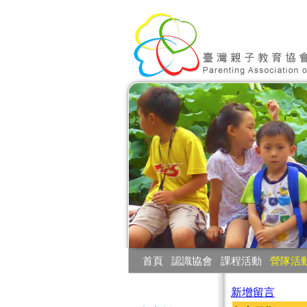
:::
首頁
‧
認識協會
‧
課程活動
‧
營隊活
:::
新增留言