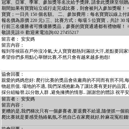
冠軍、亞軍、季軍、參加獎等名次給予獎牌, 請拿此獎牌至領贈品 
期間如果有寶寶站立或行走完成比賽，則會被列入參加獎喔！ 一、
寶寶；一日共 150 個名額。 二、參加費用：每名寶寶以線上付款享
報名價為原價 220 元) 三、比賽方式：每場 5 位寶寶，共計 3
行前三名優勝者可獲優勝獎品，參賽的寶寶通通都有禮物喔！ 
敬請見諒※ 歡迎來電洽詢:02 27455217
留言者： 安安媽
留言內容：
報到等候區在戶外沒冷氣,大人寶寶都熱到滿頭大汗,差點要回家
希望你們多用點心舉辦比賽,不然只會有越來越多抱怨!
協會回覆：
親愛的媽媽您好: 爬行比賽的獎品會依廠商的不同而有所不同,
物超所值. 場地的不適, 我們深感抱歉為了讓比賽有更好的品質,
採分組輪替,以分散人群 ,避免擁擠的情形.. 謝謝您的體諒 祝平
留言者： 安安媽
留言內容：
更糟的是,我們梯次只有一個參賽者,要退費不給退,隨便抓一個
爬比賽就是要感受熱絡氣氛,不然自己在家爬就好,幹麻花冤枉錢
協會回覆：