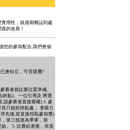
麼實用性，就過期雜誌到處
們真的改善！
謝您的參與配合,我們會做
前已會站立，可否退費?
並請參賽者就比賽位置準備。
(終點)、一位引導及 將寶
該參賽者直接棄權) 3. 參
長只能於終點處， 拿吸引
序先後,皆直接領取參加獎)
軍，第三抵達為季軍，第
。 5. 比賽結束後，依造