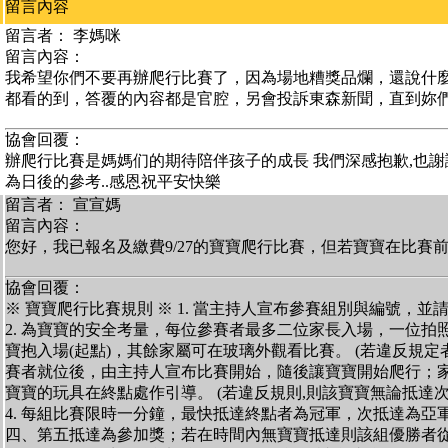
留言內容
留言者： 李媽咪
留言內容：
我希望你們不要再辦爬行比賽了，因為場地糟獎品爛，還說什
都看的到，答覆的內容都是官腔，另會投訴東森新聞，直到妳
協會回覆：
辦爬行比賽是媽媽们的期待陪伴孩子的成長 我們深感抱歉,也謝
為日後的參考..感恩祝平安快樂
留言者： 宣宣媽
留言內容：
您好，我已報名及繳費9/27的寶寶爬行比賽，但若寶寶在比賽
協會回覆：
※ 寶寶爬行比賽規則 ※ 1. 當主持人宣布參賽組別與編號，
2. 為寶寶的安全考量，每位參賽者最多二位家長入場，一位拍照
寶抱入場(起點)，其餘家屬可在玻璃外觀看比賽。 (若違反規定者,
賽者就位後，由主持人宣布比賽開始，隨後讓寶寶開始爬行；家
寶寶的玩具在終點處作引導。 (若違反規則,則該寶寶無論抵達次
4. 每組比賽限時一分鐘，最快抵達終點者為冠軍，次抵達為亞
四、第五抵達為參加獎；若在時間內無寶寶抵達則該組優勝者從缺