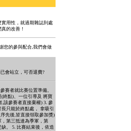
麼實用性，就過期雜誌到處
們真的改善！
謝您的參與配合,我們會做
前已會站立，可否退費?
並請參賽者就比賽位置準備。
(終點)、一位引導及 將寶
該參賽者直接棄權) 3. 參
長只能於終點處， 拿吸引
序先後,皆直接領取參加獎)
軍，第三抵達為季軍，第
。 5. 比賽結束後，依造