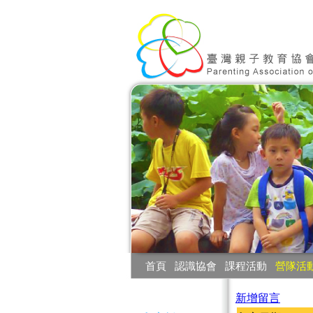
:::
首頁
‧
認識協會
‧
課程活動
‧
營隊活
:::
新增留言