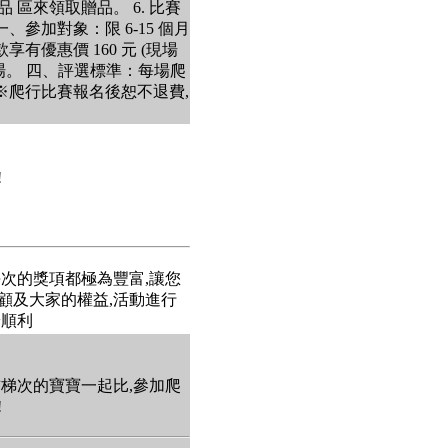
區來領取贈品。 6. 比賽
參加對象：限 6-15 個月
有優惠價 160 元 (現場
0 場。 四、評選標準：每場爬
※爬行比賽報名後恕不退費,
!
每次的獎項都極為豐富,讓您
 顧及大家的權益,活動進行
安順利
前梯次的寶寶一起比,參加爬
!