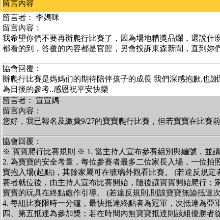
留言內容
留言者： 李媽咪
留言內容：
我希望你們不要再辦爬行比賽了，因為場地糟獎品爛，還說什
都看的到，答覆的內容都是官腔，另會投訴東森新聞，直到妳
協會回覆：
辦爬行比賽是媽媽们的期待陪伴孩子的成長 我們深感抱歉,也謝
為日後的參考..感恩祝平安快樂
留言者： 宣宣媽
留言內容：
您好，我已報名及繳費9/27的寶寶爬行比賽，但若寶寶在比賽
協會回覆：
※ 寶寶爬行比賽規則 ※ 1. 當主持人宣布參賽組別與編號，
2. 為寶寶的安全考量，每位參賽者最多二位家長入場，一位拍照
寶抱入場(起點)，其餘家屬可在玻璃外觀看比賽。 (若違反規定者,
賽者就位後，由主持人宣布比賽開始，隨後讓寶寶開始爬行；家
寶寶的玩具在終點處作引導。 (若違反規則,則該寶寶無論抵達次
4. 每組比賽限時一分鐘，最快抵達終點者為冠軍，次抵達為亞
四、第五抵達為參加獎；若在時間內無寶寶抵達則該組優勝者從缺