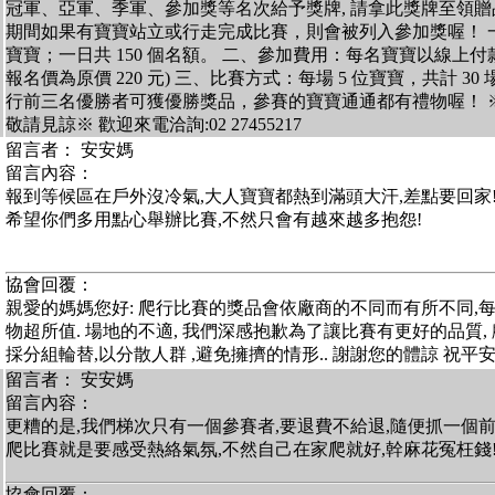
冠軍、亞軍、季軍、參加獎等名次給予獎牌, 請拿此獎牌至領贈品 
期間如果有寶寶站立或行走完成比賽，則會被列入參加獎喔！ 一、
寶寶；一日共 150 個名額。 二、參加費用：每名寶寶以線上付款享
報名價為原價 220 元) 三、比賽方式：每場 5 位寶寶，共計 3
行前三名優勝者可獲優勝獎品，參賽的寶寶通通都有禮物喔！ 
敬請見諒※ 歡迎來電洽詢:02 27455217
留言者： 安安媽
留言內容：
報到等候區在戶外沒冷氣,大人寶寶都熱到滿頭大汗,差點要回家
希望你們多用點心舉辦比賽,不然只會有越來越多抱怨!
協會回覆：
親愛的媽媽您好: 爬行比賽的獎品會依廠商的不同而有所不同,
物超所值. 場地的不適, 我們深感抱歉為了讓比賽有更好的品質,
採分組輪替,以分散人群 ,避免擁擠的情形.. 謝謝您的體諒 祝平
留言者： 安安媽
留言內容：
更糟的是,我們梯次只有一個參賽者,要退費不給退,隨便抓一個
爬比賽就是要感受熱絡氣氛,不然自己在家爬就好,幹麻花冤枉錢
協會回覆：