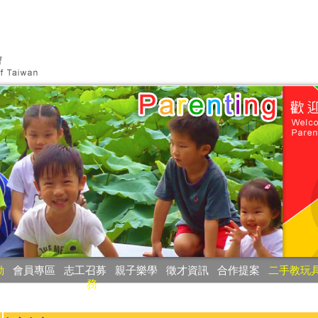
動
‧
會員專區
‧
志工召募
‧
親子樂學
‧
徵才資訊
‧
合作提案
‧
二手教玩
務