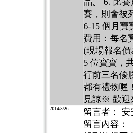
品。 6. 
賽，則會被
6-15 個月
費用：每名寶
(現場報名價
5 位寶寶，
行前三名優
都有禮物喔
見諒※ 歡迎來電
2014/8/26
留言者： 安
留言內容：