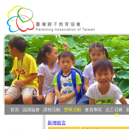
:::
首頁
‧
認識協會
‧
課程活動
‧
營隊活動
‧
會員專區
‧
志工召募
‧
務
:::
新增留言