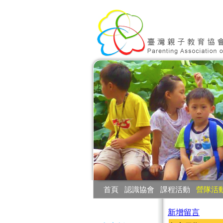
:::
首頁
‧
認識協會
‧
課程活動
‧
營隊活
:::
新增留言