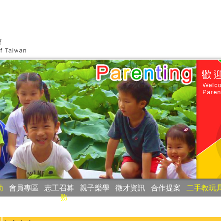
動
‧
會員專區
‧
志工召募
‧
親子樂學
‧
徵才資訊
‧
合作提案
‧
二手教玩
務