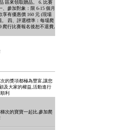
區來領取贈品。 6. 比賽
參加對象：限 6-15 個月
有優惠價 160 元 (現場
0 場。 四、評選標準：每場爬
※爬行比賽報名後恕不退費,
!
每次的獎項都極為豐富,讓您
 顧及大家的權益,活動進行
安順利
前梯次的寶寶一起比,參加爬
!