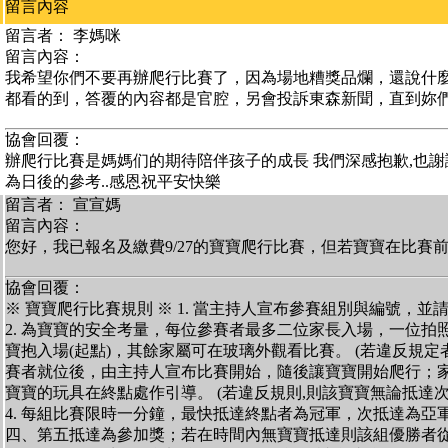
留言內容
留言者： 李媽咪
留言內容：
我希望你們不要再辦爬行比賽了，因為場地糟獎品爛，還說什
都看的到，答覆的內容都是官腔，另會投訴東森新聞，直到妳
協會回覆：
辦爬行比賽是媽媽们的期待陪伴孩子的成長 我們深感抱歉,也謝
為日後的參考..感恩祝平安快樂
留言者： 宣宣媽
留言內容：
您好，我已報名及繳費9/27的寶寶爬行比賽，但若寶寶在比賽
協會回覆：
※ 寶寶爬行比賽規則 ※ 1. 當主持人宣布參賽組別與編號，
2. 為寶寶的安全考量，每位參賽者最多二位家長入場，一位拍照
寶抱入場(起點)，其餘家屬可在玻璃外觀看比賽。 (若違反規定者,
賽者就位後，由主持人宣布比賽開始，隨後讓寶寶開始爬行；家
寶寶的玩具在終點處作引導。 (若違反規則,則該寶寶無論抵達次
4. 每組比賽限時一分鐘，最快抵達終點者為冠軍，次抵達為亞
四、第五抵達為參加獎；若在時間內無寶寶抵達則該組優勝者從缺