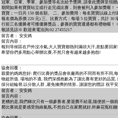
冠軍、亞軍、季軍、參加獎等名次給予獎牌, 請拿此獎牌至領贈品 
期間如果有寶寶站立或行走完成比賽，則會被列入參加獎喔！ 一、
寶寶；一日共 150 個名額。 二、參加費用：每名寶寶以線上付款享
報名價為原價 220 元) 三、比賽方式：每場 5 位寶寶，共計 3
行前三名優勝者可獲優勝獎品，參賽的寶寶通通都有禮物喔！ 
敬請見諒※ 歡迎來電洽詢:02 27455217
留言者： 安安媽
留言內容：
報到等候區在戶外沒冷氣,大人寶寶都熱到滿頭大汗,差點要回家
希望你們多用點心舉辦比賽,不然只會有越來越多抱怨!
協會回覆：
親愛的媽媽您好: 爬行比賽的獎品會依廠商的不同而有所不同,
物超所值. 場地的不適, 我們深感抱歉為了讓比賽有更好的品質,
採分組輪替,以分散人群 ,避免擁擠的情形.. 謝謝您的體諒 祝平
留言者： 安安媽
留言內容：
更糟的是,我們梯次只有一個參賽者,要退費不給退,隨便抓一個
爬比賽就是要感受熱絡氣氛,不然自己在家爬就好,幹麻花冤枉錢
協會回覆：