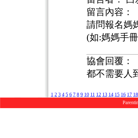
留言內容：
請問報名媽
(如:媽媽手冊 or
協會回覆：
都不需要人
1
2
3
4
5
6
7
8
9
10
11
12
13
14
15
16
17
18
Parenti