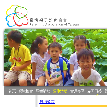
:::
首頁
‧
認識協會
‧
課程活動
‧
營隊活動
‧
會員專區
‧
志工召募
‧
務
:::
新增留言