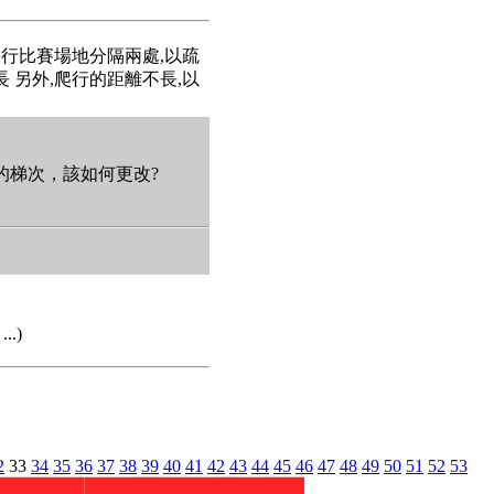
爬行比賽場地分隔兩處,以疏
 另外,爬行的距離不長,以
00的梯次，該如何更改?
.)
2
33
34
35
36
37
38
39
40
41
42
43
44
45
46
47
48
49
50
51
52
53