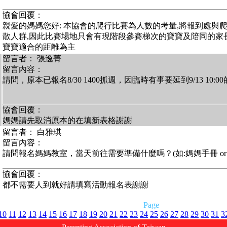
協會回覆：
親愛的媽媽您好: 本協會的爬行比賽為人數的考量,將報到處與
散人群,因此比賽場地只會有現階段參賽梯次的寶寶及陪同的家長
寶寶適合的距離為主
留言者： 張逸菁
留言內容：
請問，原本已報名8/30 1400抓週，因臨時有事要延到9/13 10:
協會回覆：
媽媽請先取消原本的在填新表格謝謝
留言者： 白雅琪
留言內容：
請問報名媽媽教室，當天前往需要準備什麼嗎？(如:媽媽手冊 or ..
協會回覆：
都不需要人到就好請填寫活動報名表謝謝
Page
10
11
12
13
14
15
16
17
18
19
20
21
22
23
24
25
26
27
28
29
30
31
3