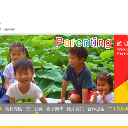
動
‧
會員專區
‧
志工召募
‧
親子樂學
‧
徵才資訊
‧
合作提案
‧
二手教玩
務