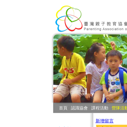
:::
首頁
‧
認識協會
‧
課程活動
‧
營隊活
:::
新增留言