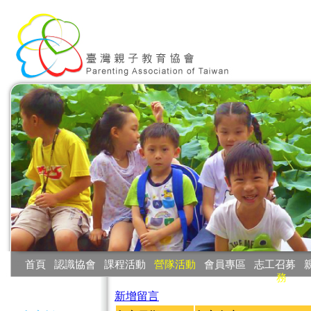
:::
首頁
‧
認識協會
‧
課程活動
‧
營隊活動
‧
會員專區
‧
志工召募
‧
務
:::
新增留言