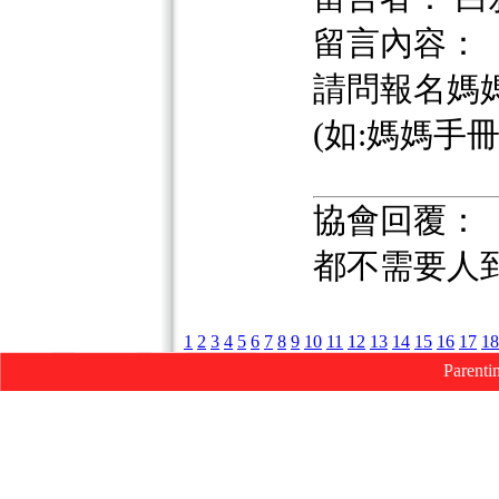
留言內容：
請問報名媽
(如:媽媽手冊 or
協會回覆：
都不需要人
1
2
3
4
5
6
7
8
9
10
11
12
13
14
15
16
17
18
Parenti