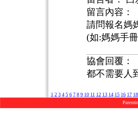
留言內容：
請問報名媽
(如:媽媽手冊 or
協會回覆：
都不需要人
1
2
3
4
5
6
7
8
9
10
11
12
13
14
15
16
17
18
Parenti