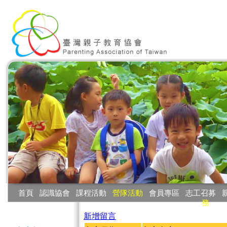
:::
首頁
‧
認識協會
‧
課程活動
‧
營隊活動
‧
會員專區
‧
志工召募
‧
務
:::
新增留言