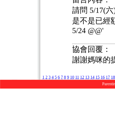
請問 5/17(六
是不是已經
5/24 @@'
協會回覆：
謝謝媽咪的
1
2
3
4
5
6
7
8
9
10
11
12
13
14
15
16
17
18
Parenti