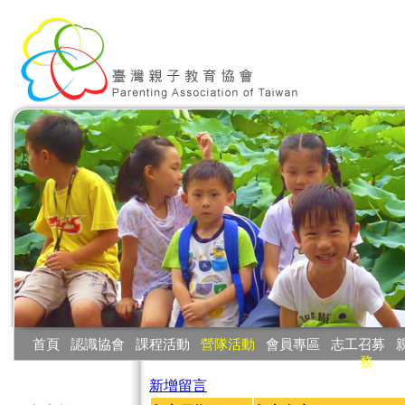
:::
首頁
‧
認識協會
‧
課程活動
‧
營隊活動
‧
會員專區
‧
志工召募
‧
務
:::
新增留言