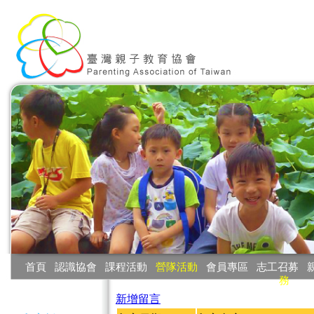
:::
首頁
‧
認識協會
‧
課程活動
‧
營隊活動
‧
會員專區
‧
志工召募
‧
務
:::
新增留言