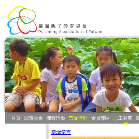
:::
首頁
‧
認識協會
‧
課程活動
‧
營隊活動
‧
會員專區
‧
志工召募
‧
務
:::
新增留言