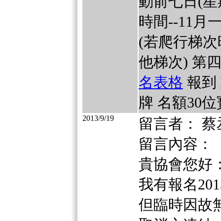
動前七日(星
時間--11
(若爬行梯
他梯次) 第
名表格
報到 
牌 名額30
2013/9/19
留言者： 蔡
留言內容：
貴協會您好
我有報名2013/9
但臨時因故