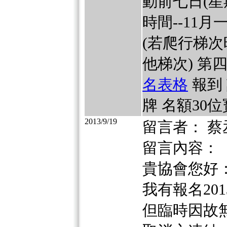
動前七日(星
時間--11
(若爬行梯
他梯次) 第
名表格
報到 
牌 名額30
2013/9/19
留言者： 蔡
留言內容：
貴協會您好
我有報名2013/9
但臨時因故