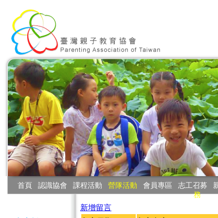
:::
首頁
‧
認識協會
‧
課程活動
‧
營隊活動
‧
會員專區
‧
志工召募
‧
務
:::
新增留言