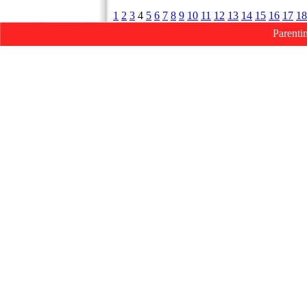
1
2
3
4
5
6
7
8
9
10
11
12
13
14
15
16
17
18
Parenti