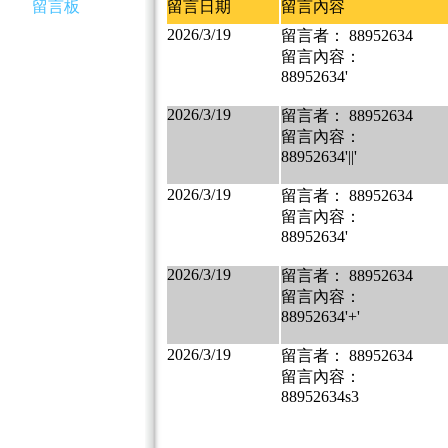
留言板
留言日期
留言內容
2026/3/19
留言者： 88952634
留言內容：
88952634'
2026/3/19
留言者： 88952634
留言內容：
88952634'||'
2026/3/19
留言者： 88952634
留言內容：
88952634'
2026/3/19
留言者： 88952634
留言內容：
88952634'+'
2026/3/19
留言者： 88952634
留言內容：
88952634s3