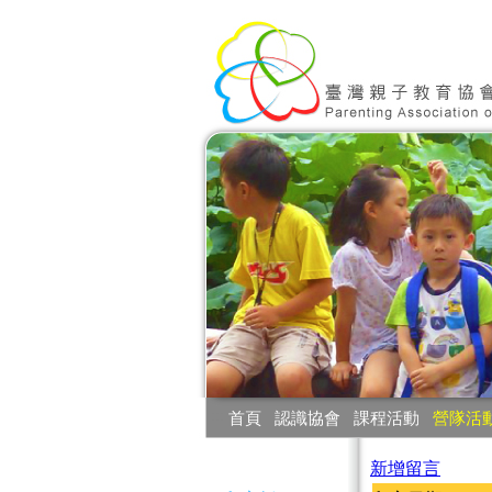
:::
首頁
‧
認識協會
‧
課程活動
‧
營隊活
:::
新增留言