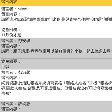
留言內容
留言者： winni
留言內容：
請問這次9/28聚辦的寶寶爬行比賽 是與寰宇合作的活動嗎? 謝謝
協會回覆：
11月份才是
留言者： 彭安琪
留言內容：
請問：親子講座-媽媽教室可以帶11個月的小孩一起去聽課去嗎
協會回覆：
可以
留言者： 彭淑馨
留言內容：
網頁資訊:於活動報名系統填寫表格 1.聯絡人姓名 2手機 3報名
碼.匯款人姓名.金額,及可完成報名。但報名表沒有可以填寫第
告知?
留言者： 許琇惠
留言內容：