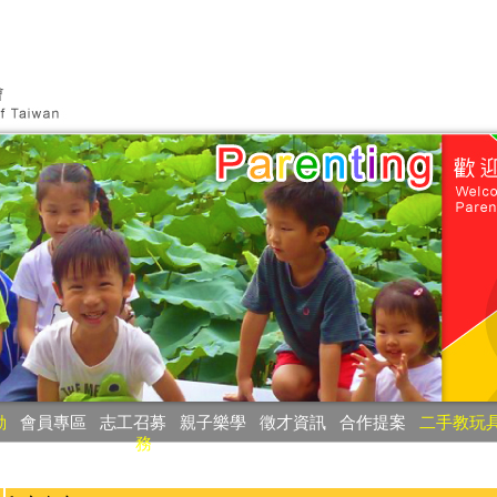
動
‧
會員專區
‧
志工召募
‧
親子樂學
‧
徵才資訊
‧
合作提案
‧
二手教玩
務