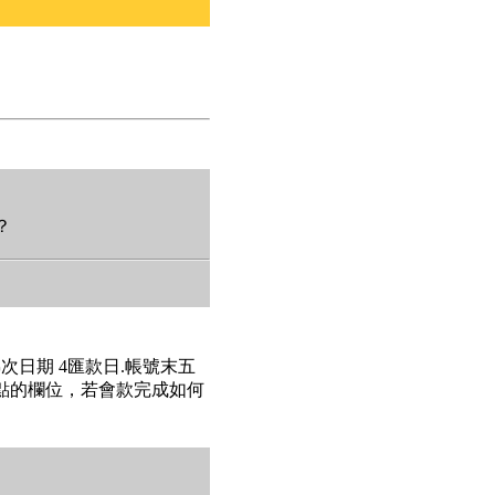
？
梯次日期 4匯款日.帳號末五
4點的欄位，若會款完成如何