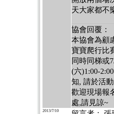
天大家都不
協會回覆：
本協會為顧慮
寶寶爬行比賽活動
同時同梯或7/27
(六)1:00
知, 請於
歡迎現場報
處,請見諒~
2013/7/10
留言者： 張