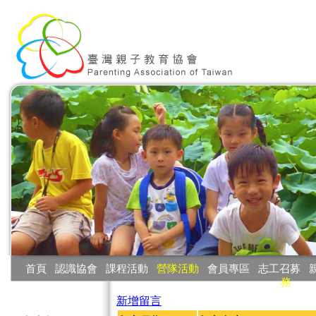
:::
首頁
‧
認識協會
‧
課程活動
‧
營隊活動
‧
會員專區
‧
志工召募
‧
務
:::
新增留言