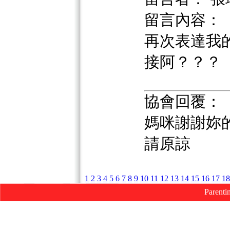
留言內容：
再次表達我
接阿？？？
協會回覆：
媽咪謝謝妳
請原諒
1
2
3
4
5
6
7
8
9
10
11
12
13
14
15
16
17
18
Parenti