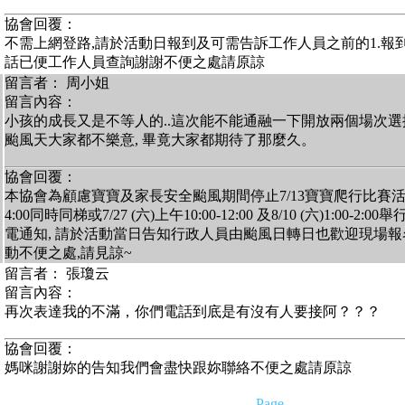
協會回覆：
不需上網登路,請於活動日報到及可需告訴工作人員之前的1.報到日如
話已便工作人員查詢謝謝不便之處請原諒
留言者： 周小姐
留言內容：
小孩的成長又是不等人的..這次能不能通融一下開放兩個場次選擇參加? 
颱風天大家都不樂意, 畢竟大家都期待了那麼久。
協會回覆：
本協會為顧慮寶寶及家長安全颱風期間停止7/13寶寶爬行比賽活動因而延
4:00同時同梯或7/27 (六)上午10:00-12:00 及8/10 (六)1:00
電通知, 請於活動當日告知行政人員由颱風日轉日也歡迎現場
動不便之處,請見諒~
留言者： 張瓊云
留言內容：
再次表達我的不滿，你們電話到底是有沒有人要接阿？？？
協會回覆：
媽咪謝謝妳的告知我們會盡快跟妳聯絡不便之處請原諒
Page