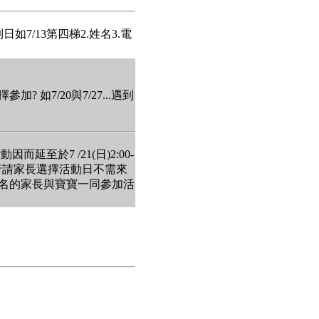
7/13第四梯2.姓名3.電
如7/20與7/27...遇到
至於7 /21(日)2:00-
-2:00舉行請家長選擇活動日不需來
報名的家長與寶寶一同參加活