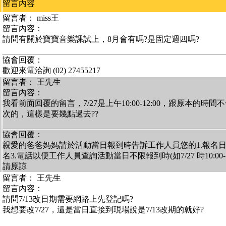
留言內容
留言者： miss王
留言內容：
請問有關於寶寶音樂課試上，8月會有嗎?是固定週四嗎?
協會回覆：
歡迎來電洽詢 (02) 27455217
留言者： 王先生
留言內容：
我看前面回覆的留言，7/27是上午10:00-12:00，跟原本的時間
次的，這樣是要幾點過去??
協會回覆：
親愛的爸爸媽媽請於活動當日報到時告訴工作人員您的1.報名日期梯次
名3.電話以便工作人員查詢活動當日不限報到時(如7/27 時10:00-
請原諒
留言者： 王先生
留言內容：
請問7/13改日期需要網路上先登記嗎?
我想要改7/27，還是當日直接到現場說是7/13改期的就好?