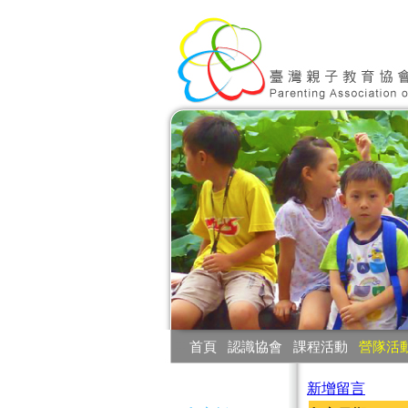
:::
首頁
‧
認識協會
‧
課程活動
‧
營隊活
:::
新增留言