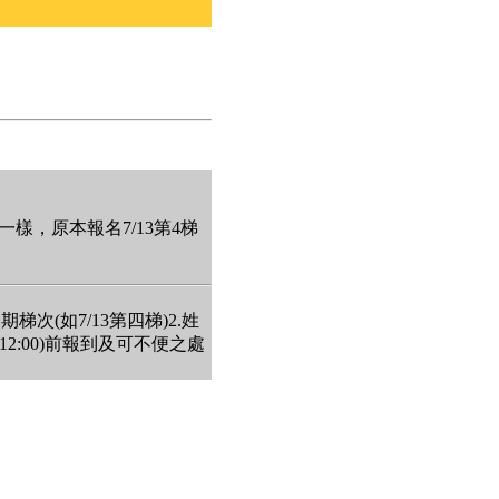
不一樣，原本報名7/13第4梯
(如7/13第四梯)2.姓
12:00)前報到及可不便之處