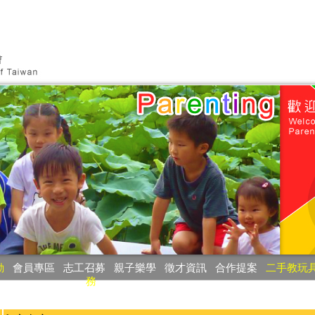
動
‧
會員專區
‧
志工召募
‧
親子樂學
‧
徵才資訊
‧
合作提案
‧
二手教玩
務