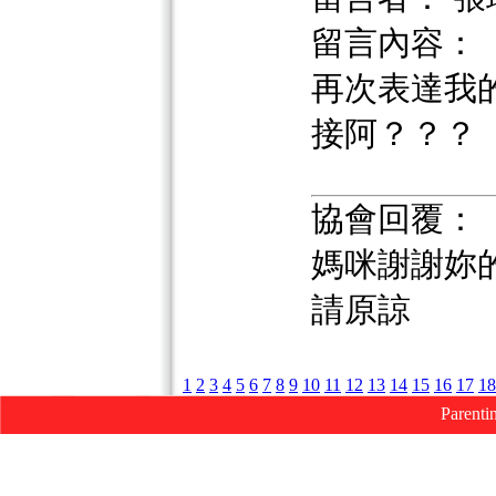
留言內容：
再次表達我
接阿？？？
協會回覆：
媽咪謝謝妳
請原諒
1
2
3
4
5
6
7
8
9
10
11
12
13
14
15
16
17
18
Parenti