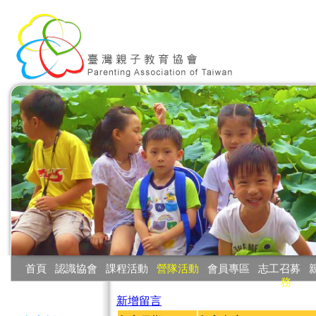
:::
首頁
‧
認識協會
‧
課程活動
‧
營隊活動
‧
會員專區
‧
志工召募
‧
務
:::
新增留言