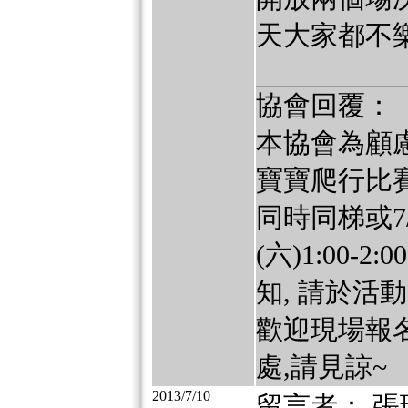
天大家都不
協會回覆：
本協會為顧慮
寶寶爬行比賽活動
同時同梯或7/27
(六)1:00
知, 請於
歡迎現場報
處,請見諒~
2013/7/10
留言者： 張