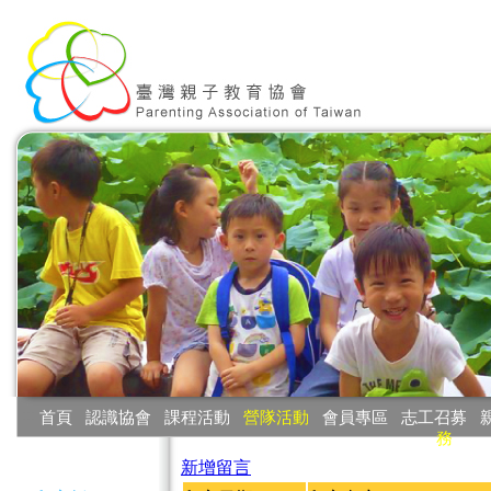
:::
首頁
‧
認識協會
‧
課程活動
‧
營隊活動
‧
會員專區
‧
志工召募
‧
務
:::
新增留言