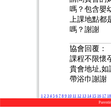
嗎？包含嬰
上課地點都
嗎？謝謝
協會回覆：
課程不限懷
貴會地址,
帶浴巾謝謝
1
2
3
4
5
6
7
8
9
10
11
12
13
14
15
16
17
18
Parenti