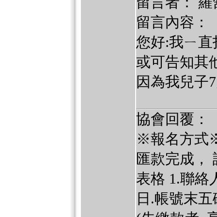
留言者： 羅
留言內容：
您好:我ㄧ
或可告知其
因為我兒子7
協會回覆：
※報名方式※
匯款完成，
表格 1.聯絡
日.帳號末五