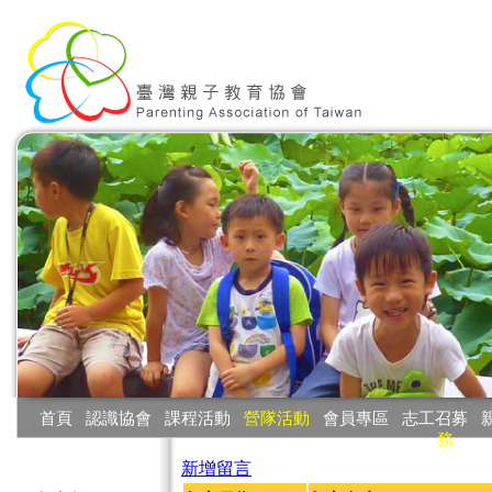
:::
首頁
‧
認識協會
‧
課程活動
‧
營隊活動
‧
會員專區
‧
志工召募
‧
務
:::
新增留言