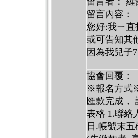
留言者： 羅
留言內容：
您好:我ㄧ
或可告知其
因為我兒子7
協會回覆：
※報名方式※
匯款完成，
表格 1.聯絡
日.帳號末五