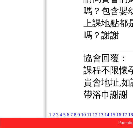
嗎？包含嬰
上課地點都
嗎？謝謝
協會回覆：
課程不限懷
貴會地址,
帶浴巾謝謝
1
2
3
4
5
6
7
8
9
10
11
12
13
14
15
16
17
18
Parenti