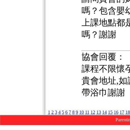
嗎？包含嬰
上課地點都
嗎？謝謝
協會回覆：
課程不限懷
貴會地址,
帶浴巾謝謝
1
2
3
4
5
6
7
8
9
10
11
12
13
14
15
16
17
18
Parenti