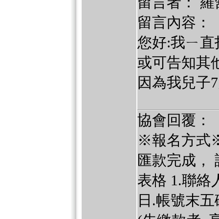
留言者： 羅
留言內容：
您好:我ㄧ
或可告知其
因為我兒子7
協會回覆：
※報名方式※
匯款完成，
表格 1.聯絡
日.帳號末五