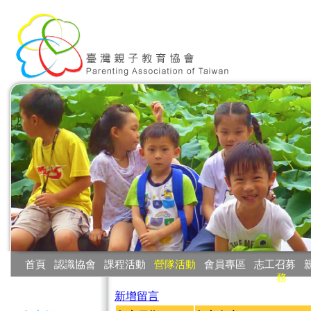
:::
首頁
‧
認識協會
‧
課程活動
‧
營隊活動
‧
會員專區
‧
志工召募
‧
務
:::
新增留言